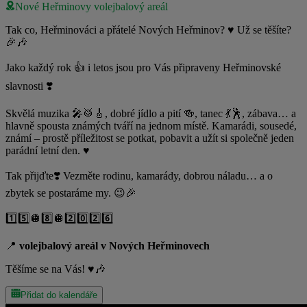
Nové Heřminovy volejbalový areál
Tak co, Heřminováci a přátelé Nových Heřminov? ♥️ Už se těšíte?
🎉🎶
Jako každý rok 👍 i letos jsou pro Vás připraveny Heřminovské
slavnosti ❣️
Skvělá muzika 🎤🥁🎸, dobré jídlo a pití 🍻, tanec 💃🕺, zábava… a
hlavně spousta známých tváří na jednom místě. Kamarádi, sousedé,
známí – prostě příležitost se potkat, pobavit a užít si společně jeden
parádní letní den. ♥️
Tak přijďte❣️ Vezměte rodinu, kamarády, dobrou náladu… a o
zbytek se postaráme my. 😉🎉
1️⃣5️⃣🪩8️⃣🪩2️⃣0️⃣2️⃣6️⃣
📍
volejbalový areál v Nových Heřminovech
Těšíme se na Vás! ♥️🎶
Přidat do kalendáře