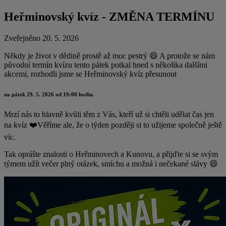
Heřminovský kvíz - ZMĚNA TERMÍNU
Zveřejněno 20. 5. 2026
Někdy je život v dědině prostě až moc pestrý 😄 A protože se nám
původní termín kvízu tento pátek potkal hned s několika dalšími
akcemi, rozhodli jsme se Heřminovský kvíz přesunout
na pátek 29. 5. 2026 od 19:00 hodin.
Mrzí nás to hlavně kvůli těm z Vás, kteří už si chtěli udělat čas jen
na kvíz ❤️Věříme ale, že o týden později si to užijeme společně ještě
víc.
Tak oprášte znalosti o Heřminovech a Kunovu, a přijďte si se svým
týmem užít večer plný otázek, smíchu a možná i nečekané slávy 😄