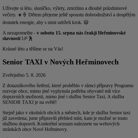
Užívejte si léto, sluníčko, výlety, zmrzlinu a dlouhé prázdninové
večery. ☀️🍦 Dětem přejeme ještě spoustu dobrodružství a dospělým
dostatek energie, aby s nimi udrželi krok. 😃
A nezapomeňte -
v sobotu 15. srpna nás čeakjí Heřminovské
slavnosti !
🎉🕺
Krásné léto a těšíme se na Vás!
Senior TAXI v Nových Heřminovech
Zveřejněno 5. 8. 2026
Z dotazníkového šetření, které proběhlo v rámci přípravy Programu
rozvoje obce, mimo jiné vyplynula potřeba obyvatel mít více
dopravních možnosti, mimo jiné i službu Senior Taxi. A služba
SENIOR TAXI je na světě!
Stejně jako v okolních obcích a městech, kde je služba Senior taxi
již zavedena, jsme připravili přehled míst, kam je možné se touto
službou dopravit. Konkrétní seznam naleznete na webových
stránkách obce Nové Heřminovy.