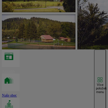
Aktuality
Více
položek
menu
Naše obec