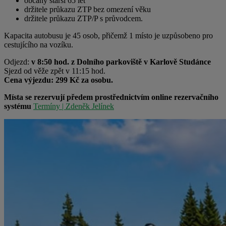
občany starší 65 let
držitele průkazu ZTP bez omezení věku
držitele průkazu ZTP/P s průvodcem.
Kapacita autobusu je 45 osob, přičemž 1 místo je uzpůsobeno pro
cestujícího na vozíku.
Odjezd:
v 8:50 hod. z Dolního parkoviště v Karlově Studánce
Sjezd od věže zpět v 11:15 hod.
Cena výjezdu: 299 Kč za osobu.
Místa se rezervují předem prostřednictvím online rezervačního
systému
Termíny | Zdeněk Jelínek