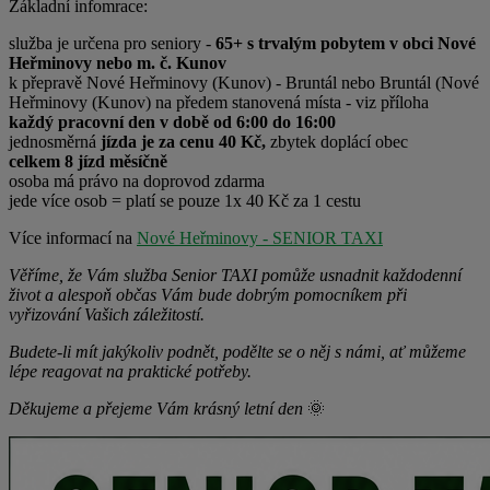
Základní infomrace:
služba je určena pro seniory -
65+ s trvalým pobytem v obci Nové
Heřminovy nebo m. č. Kunov
k přepravě Nové Heřminovy (Kunov) - Bruntál nebo Bruntál (Nové
Heřminovy (Kunov) na předem stanovená místa - viz příloha
každý pracovní den v době od 6:00 do 16:00
jednosměrná
jízda je za cenu 40 Kč,
zbytek doplácí obec
celkem 8 jízd měsíčně
osoba má právo na doprovod zdarma
jede více osob = platí se pouze 1x 40 Kč za 1 cestu
Více informací na
Nové Heřminovy - SENIOR TAXI
Věříme, že Vám služba Senior TAXI pomůže usnadnit každodenní
život a alespoň občas Vám bude dobrým pomocníkem při
vyřizování Vašich záležitostí.
Budete-li mít jakýkoliv podnět, podělte se o něj s námi, ať můžeme
lépe reagovat na praktické potřeby.
Děkujeme a přejeme Vám krásný letní den
🌞